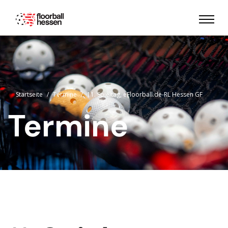
Startseite
Termine
11. Spieltag, eFloorball.de-RL Hessen GF
Termine