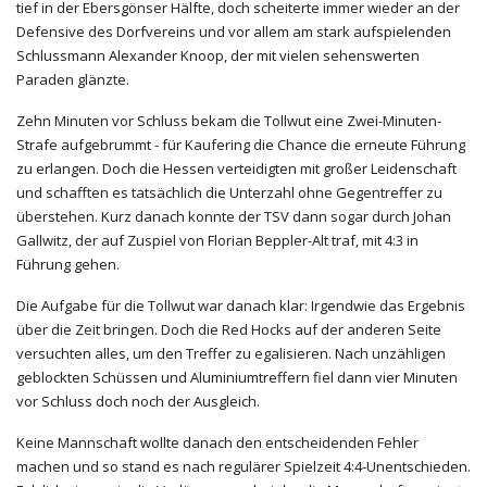
tief in der Ebersgönser Hälfte, doch scheiterte immer wieder an der
Defensive des Dorfvereins und vor allem am stark aufspielenden
Schlussmann Alexander Knoop, der mit vielen sehenswerten
Paraden glänzte.
Zehn Minuten vor Schluss bekam die Tollwut eine Zwei-Minuten-
Strafe aufgebrummt - für Kaufering die Chance die erneute Führung
zu erlangen. Doch die Hessen verteidigten mit großer Leidenschaft
und schafften es tatsächlich die Unterzahl ohne Gegentreffer zu
überstehen. Kurz danach konnte der TSV dann sogar durch Johan
Gallwitz, der auf Zuspiel von Florian Beppler-Alt traf, mit 4:3 in
Führung gehen.
Die Aufgabe für die Tollwut war danach klar: Irgendwie das Ergebnis
über die Zeit bringen. Doch die Red Hocks auf der anderen Seite
versuchten alles, um den Treffer zu egalisieren. Nach unzähligen
geblockten Schüssen und Aluminiumtreffern fiel dann vier Minuten
vor Schluss doch noch der Ausgleich.
Keine Mannschaft wollte danach den entscheidenden Fehler
machen und so stand es nach regulärer Spielzeit 4:4-Unentschieden.