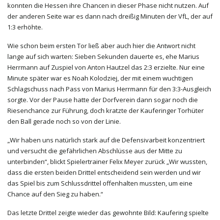
konnten die Hessen ihre Chancen in dieser Phase nicht nutzen. Auf
der anderen Seite war es dann nach dreißig Minuten der VfL, der auf
1:3 erhöhte.
Wie schon beim ersten Tor ließ aber auch hier die Antwort nicht
lange auf sich warten: Sieben Sekunden dauerte es, ehe Marius
Herrmann auf Zuspiel von Anton Hautzel das 2:3 erzielte. Nur eine
Minute später war es Noah Kolodziej, der mit einem wuchtigen
Schlagschuss nach Pass von Marius Herrmann für den 3:3-Ausgleich
sorgte. Vor der Pause hatte der Dorfverein dann sogar noch die
Riesenchance zur Führung, doch kratzte der Kauferinger Torhüter
den Ball gerade noch so von der Linie.
„Wir haben uns natürlich stark auf die Defensivarbeit konzentriert
und versucht die gefährlichen Abschlüsse aus der Mitte zu
unterbinden“, blickt Spielertrainer Felix Meyer zurück „Wir wussten,
dass die ersten beiden Drittel entscheidend sein werden und wir
das Spiel bis zum Schlussdrittel offenhalten mussten, um eine
Chance auf den Sieg zu haben.“
Das letzte Drittel zeigte wieder das gewohnte Bild: Kaufering spielte