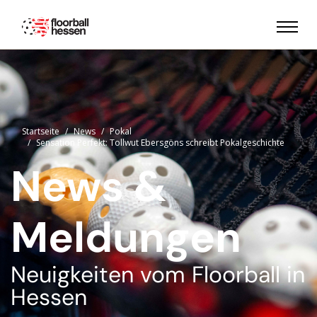
Startseite
News
Pokal
Sensation Perfekt: Tollwut Ebersgöns schreibt Pokalgeschichte
News &
Meldungen
Neuigkeiten vom Floorball in
Hessen