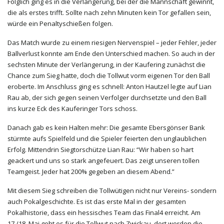
Folglich ging es in die Verlängerung, bei der die Mannschaft gewinnt,
die als erstes trifft. Sollte nach zehn Minuten kein Tor gefallen sein,
würde ein Penaltyschießen folgen.
Das Match wurde zu einem riesigen Nervenspiel – jeder Fehler, jeder
Ballverlust konnte am Ende den Unterschied machen. So auch in der
sechsten Minute der Verlängerung, in der Kaufering zunächst die
Chance zum Sieg hatte, doch die Tollwut vorm eigenen Tor den Ball
eroberte. Im Anschluss ging es schnell: Anton Hautzel legte auf Lian
Rau ab, der sich gegen seinen Verfolger durchsetzte und den Ball
ins kurze Eck des Kauferinger Tors schoss.
Danach gab es kein Halten mehr: Die gesamte Ebersgönser Bank
stürmte aufs Spielfeld und die Spieler feierten den unglaublichen
Erfolg. Mittendrin Siegtorschütze Lian Rau: “Wir haben so hart
geackert und uns so stark angefeuert. Das zeigt unseren tollen
Teamgeist. Jeder hat 200% gegeben an diesem Abend.”
Mit diesem Sieg schreiben die Tollwütigen nicht nur Vereins- sondern
auch Pokalgeschichte. Es ist das erste Mal in der gesamten
Pokalhistorie, dass ein hessisches Team das Final4 erreicht. Am
17./18. Mai geht es für die Tollwut nach Zwickau, dort werden die