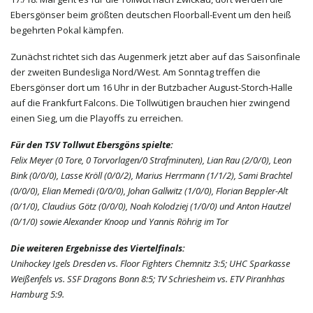
Ebersgönser beim größten deutschen Floorball-Event um den heiß
begehrten Pokal kämpfen.
Zunächst richtet sich das Augenmerk jetzt aber auf das Saisonfinale
der zweiten Bundesliga Nord/West. Am Sonntag treffen die
Ebersgönser dort um 16 Uhr in der Butzbacher August-Storch-Halle
auf die Frankfurt Falcons. Die Tollwütigen brauchen hier zwingend
einen Sieg, um die Playoffs zu erreichen.
Für den TSV Tollwut Ebersgöns spielte:
Felix Meyer (0 Tore, 0 Torvorlagen/0 Strafminuten), Lian Rau (2/0/0), Leon
Bink (0/0/0), Lasse Kröll (0/0/2), Marius Herrmann (1/1/2), Sami Brachtel
(0/0/0), Elian Memedi (0/0/0), Johan Gallwitz (1/0/0), Florian Beppler-Alt
(0/1/0), Claudius Götz (0/0/0), Noah Kolodziej (1/0/0) und Anton Hautzel
(0/1/0) sowie Alexander Knoop und Yannis Röhrig im Tor
Die weiteren Ergebnisse des Viertelfinals:
Unihockey Igels Dresden vs. Floor Fighters Chemnitz 3:5; UHC Sparkasse
Weißenfels vs. SSF Dragons Bonn 8:5; TV Schriesheim vs. ETV Piranhhas
Hamburg 5:9.